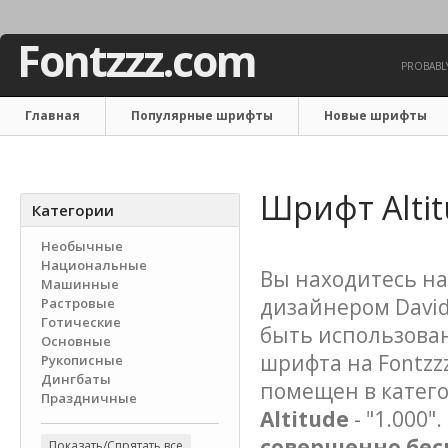
Fontzzz.com
PROBABLY
Главная
Популярные шрифты
Новые шрифты
Связаться с нами
Шрифт Alti
Категории
Необычные
Национальные
Вы находитесь на
Машинные
дизайнером David
Растровые
Готические
быть использован
Основные
шрифта на Fontzzz
Рукописные
Дингбаты
помещен в катег
Праздничные
Altitude
- "1.000"
совершенно бес
Показать/Спрятать все