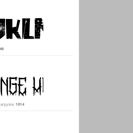
48
рузок:
1014