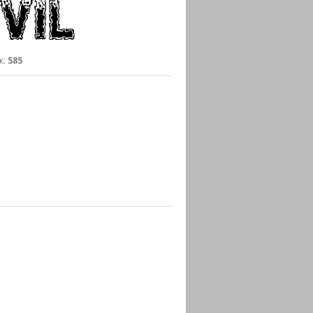
к:
585