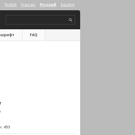
English
Français
Русский
Español
 шрифт
FAQ
к:
453