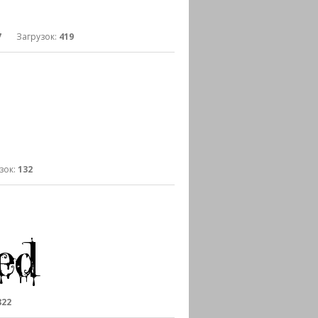
7
Загрузок:
419
ок:
132
822