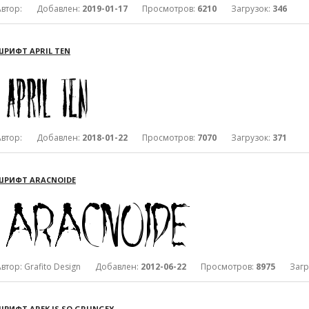
Автор: Добавлен:
2019-01-17
Просмотров:
6210
Загрузок:
346
ШРИФТ APRIL TEN
Автор: Добавлен:
2018-01-22
Просмотров:
7070
Загрузок:
371
ШРИФТ ARACNOIDE
Автор: Grafito Design Добавлен:
2012-06-22
Просмотров:
8975
Загру
ШРИФТ AREK IS SO GRUNGEY