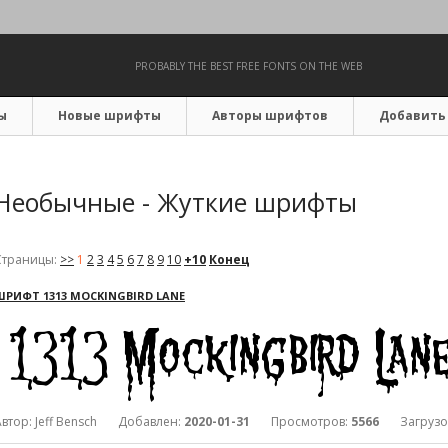
PROBABLY THE BEST FREE FONTS ON THE WEB
ы
Новые шрифты
Авторы шрифтов
Добавить
Необычные - Жуткие шрифты
Страницы:
>>
1
2
3
4
5
6
7
8
9
10
+10
Конец
ШРИФТ 1313 MOCKINGBIRD LANE
Автор: Jeff Bensch Добавлен:
2020-01-31
Просмотров:
5566
Загрузо