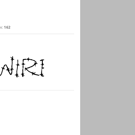
к:
162