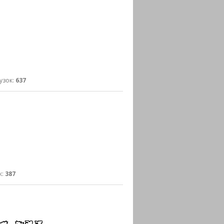
зок:
637
к:
387