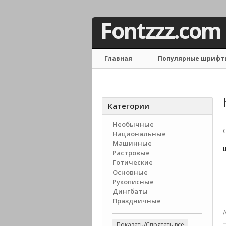
Fontzzz.com
Главная
Популярные шрифт
Связаться с нами
Категории
Необычные
Национальные
Машинные
Растровые
Готические
Основные
Рукописные
Дингбаты
Праздничные
Показать/Спрятать все