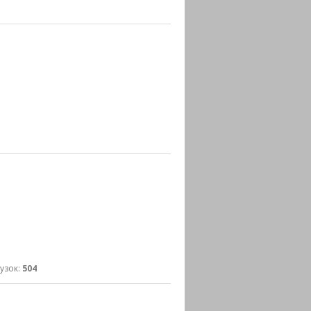
зок:
504