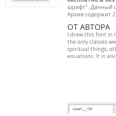
шрифт". Данный ш
Архив содержит 2
ОТ АВТОРА
I drew this font in 
the only classes w
spiritual things, 
equations. It is al
have padded chairs.
padded chair, while
the matter of life 
truth of life. And 
friends and they l
life and I draw fon
parts, mom) all the
CHAIT___.TTF