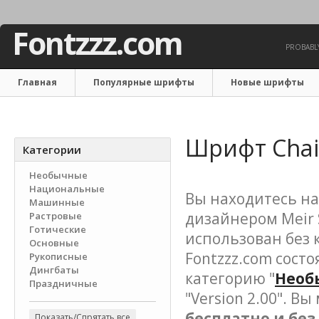
Fontzzz.com
PROBABLY
Главная
Популярные шрифты
Новые шрифты
Связаться с нами
Шрифт Cha
Категории
Необычные
Национальные
Вы находитесь на
Машинные
дизайнером Meir 
Растровые
Готические
использован без 
Основные
Fontzzz.com состо
Рукописные
Дингбаты
категорию "
Необ
Праздничные
"Version 2.00". В
бесплатно и бе
Показать/Спрятать все