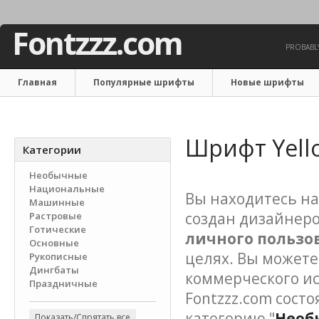
Fontzzz.com
PROBABLY
Главная
Популярные шрифты
Новые шрифты
Связаться с нами
Шрифт Yell
Категории
Необычные
Национальные
Вы находитесь на
Машинные
создан дизайнеро
Растровые
Готические
личного пользо
Основные
целях. Вы можете
Рукописные
Дингбаты
коммерческого и
Праздничные
Fontzzz.com состо
категорию "
Необ
Показать/Спрятать все