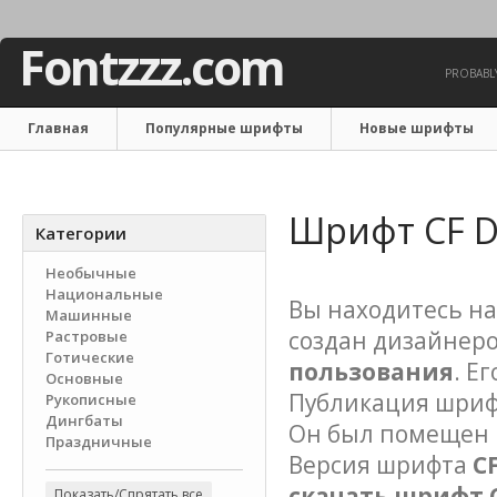
Fontzzz.com
PROBABLY
Главная
Популярные шрифты
Новые шрифты
Связаться с нами
Шрифт CF D
Категории
Необычные
Национальные
Вы находитесь на
Машинные
создан дизайнеро
Растровые
Готические
пользования
. Е
Основные
Публикация шрифта
Рукописные
Дингбаты
Он был помещен в
Праздничные
Версия шрифта
C
скачать шрифт C
Показать/Спрятать все