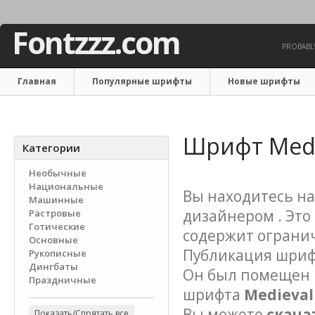
Fontzzz.com
PROBABLY
Главная
Популярные шрифты
Новые шрифты
Связаться с нами
Шрифт Medi
Категории
Необычные
Национальные
Вы находитесь на
Машинные
дизайнером . Это
Растровые
Готические
содержит ограни
Основные
Публикация шрифта
Рукописные
Дингбаты
Он был помещен в
Праздничные
шрифта
Medieval
Вы можете
скача
Показать/Спрятать все