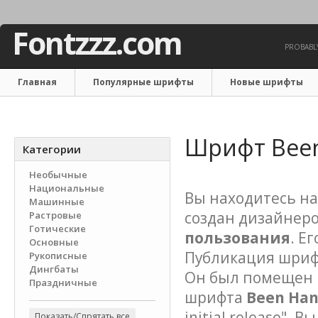
Fontzzz.com
PROBABLY
Главная
Популярные шрифты
Новые шрифты
Связаться с нами
Шрифт Been
Категории
Необычные
Национальные
Вы находитесь на
Машинные
создан дизайнеро
Растровые
Готические
пользования
. Е
Основные
Публикация шрифта
Рукописные
Дингбаты
Он был помещен в
Праздничные
шрифта
Been Han
initial release". 
Показать/Спрятать все