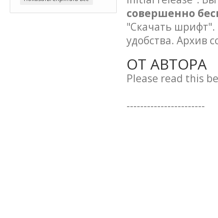
совершенно бес
"Скачать шрифт".
удобства. Архив 
ОТ АВТОРА
Please read this be
-----------------------
You may use this v
only. If you wish t
license.
Please contact: in
--------------------------