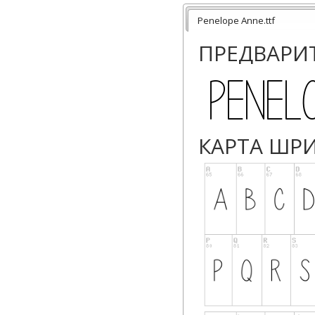
here: http://bythe
Penelope Anne.ttf
BYTHEBUTTERFLY
ПРЕДВАРИ
Thank you,
Vanessa Bays
КАРТА ШР