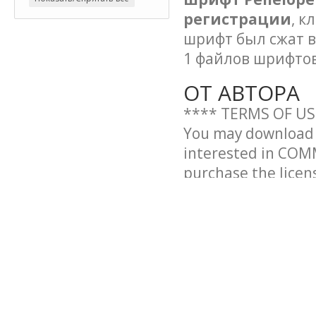
регистрации
, к
шрифт был сжат в
1 файлов шрифтов
ОТ АВТОРА
**** TERMS OF US
You may download m
interested in COM
purchase the licen
different packages
You MAY redistribu
as you credit (link)
Vanessa Bays @ htt
Thank you VERY mu
questions, or requ