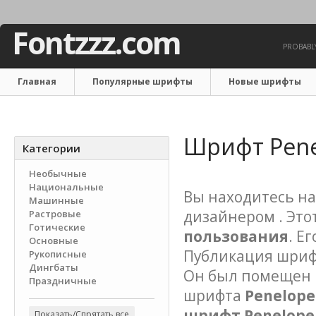
Fontzzz.com
PROBABLY
Главная
Популярные шрифты
Новые шрифты
Связаться с нами
Шрифт Pen
Категории
Необычные
Национальные
Вы находитесь на
Машинные
дизайнером . Эт
Растровые
Готические
пользования
. Е
Основные
Публикация шрифта
Рукописные
Дингбаты
Он был помещен в
Праздничные
шрифта
Penelope
шрифт Penelope
Показать/Спрятать все