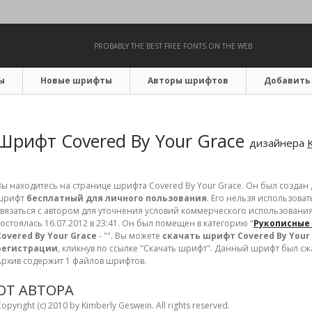
PROBABLY THE BEST FREE FONTS ON THE WEB
ы
Новые шрифты
Авторы шрифтов
Добавить
Шрифт Covered By Your Grace
дизайнера
Вы находитесь на странице шрифта Covered By Your Grace. Он был создан 
шрифт
бесплатный для личного пользования
. Его нельзя использова
связаться с автором для уточнения условий коммерческого использования
состоялась 16.07.2012 в 23:41. Он был помещен в категорию "
Рукописные 
Covered By Your Grace
- "". Вы можете
скачать шрифт Covered By Your
регистрации
, кликнув по ссылке "Скачать шрифт". Данный шрифт был сжа
Архив содержит 1 файлов шрифтов.
ОТ АВТОРА
opyright (c) 2010 by Kimberly Geswein. All rights reserved.