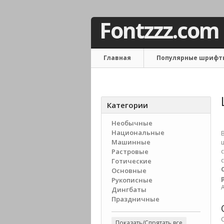
Fontzzz.com
Главная
Популярные шрифт
Связаться с нами
Категории
Необычные
Национальные
Машинные
Растровые
Готические
Основные
Рукописные
Дингбаты
Праздничные
C
Показать/Спрятать все