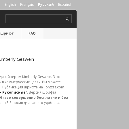
English
Français
Русский
Español
 шрифт
FAQ
Kimberly Geswein
дизайнером Kimberly Geswein. Этот
ть в коммерческих целях. Вы можете
. Публикация шрифта на Fontzzz.com
- Рукописные
". Версия шрифта
 Grace совершенно бесплатно и без
т в ZIP-архив для вашего удобства.