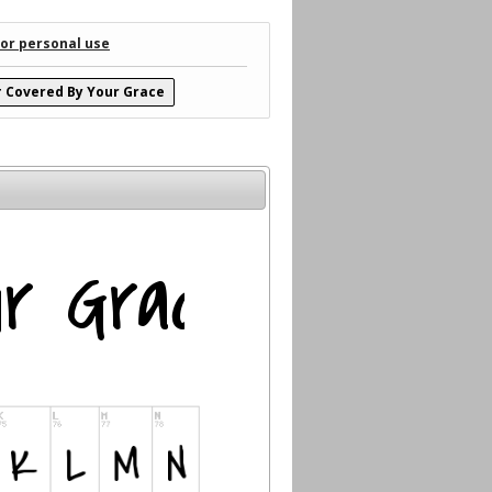
for personal use
Covered By Your Grace